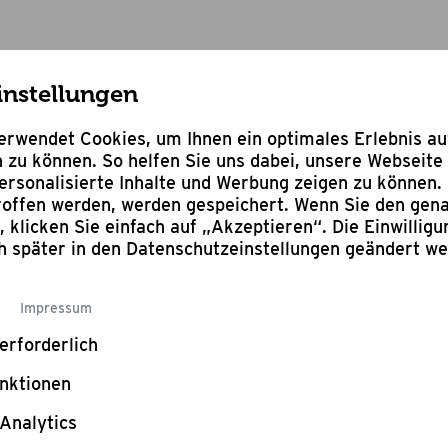
instellungen
op Grill Aktion
Pizzaschneider
rwendet Cookies, um Ihnen ein optimales Erlebnis a
 zu können. So helfen Sie uns dabei, unsere Webseite 
rsonalisierte Inhalte und Werbung zeigen zu können. 
troffen werden, werden gespeichert. Wenn Sie den ge
n, klicken Sie einfach auf „Akzeptieren“. Die Einwillig
Bewertung schr
ch später in den Datenschutzeinstellungen geändert w
Pizz
Impressum
35 x 9,
erforderlich
nktionen
Statt:
15,95
9,95 
Analytics