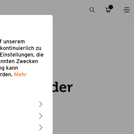
uf unserem
kontinuierlich zu
Einstellungen, die
nannten Zwecken
ung kann
eiben
erden.
Mehr
aschneider
5 cm
 €
-37,62%
€*