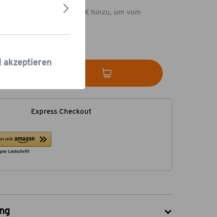
dukte im Wert von 79,00 € hinzu, um vom
rsand
zu profitieren.
 Tage
d akzeptieren
In den Warenkorb
Express Checkout
ng