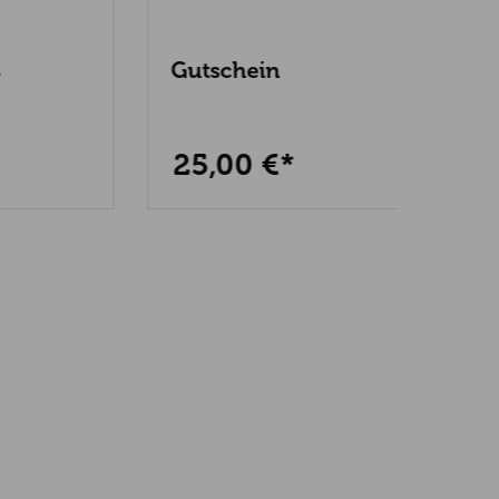
Gutschein
Pizz
24,95
25,00 €*
14