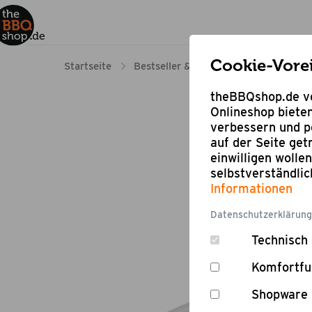
Cookie-Vore
Startseite
Bestseller & Angebote
Online Sh
theBBQshop.de ve
Onlineshop bieten
verbessern und pe
auf der Seite ge
einwilligen wolle
selbstverständli
Informationen
Datenschutzerklärung
Technisch 
Komfortfu
Shopware 