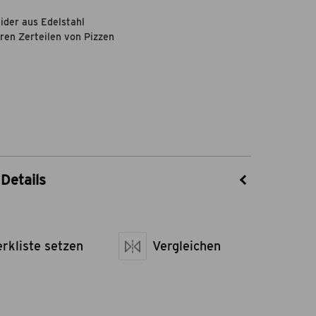
ider aus Edelstahl
en Zerteilen von Pizzen
Details
55022003
theBBQshop
rkliste setzen
Edelstahl
Vergleichen
sen LxBxH
34 x 9,5 x 2,5
netto kg
0,3