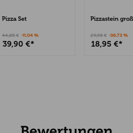
a Set
Pizzastein groß
5 €
-11.04 %
29,95 €
-36.73 %
,90 €*
18,95 €*
Bewertungen