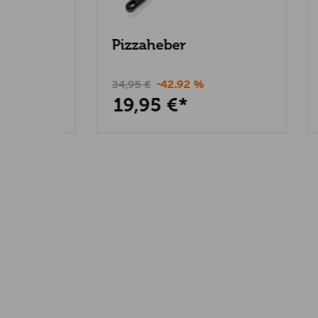
Pizzaheber
Pizz
34,95 €
-42.92 %
44,8
19,95 €*
39