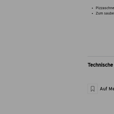
Pizzaschne
Zum sauber
Technische 
Artikel-Nr.
Marke
Material
Auf Me
Maße geschlos
Artikelgewicht 