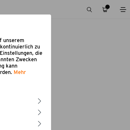
uf unserem
kontinuierlich zu
Einstellungen, die
nannten Zwecken
ung kann
erden.
Mehr