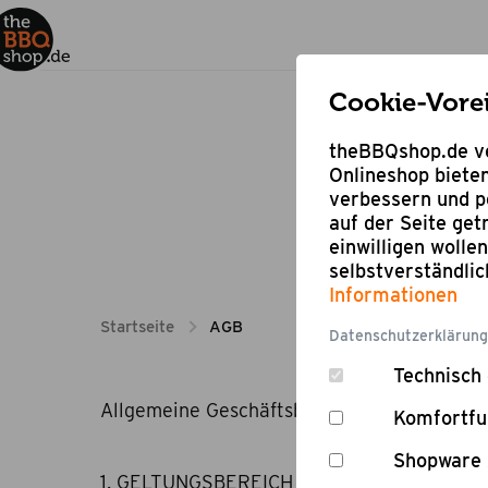
Cookie-Vore
theBBQshop.de ve
Onlineshop bieten
verbessern und pe
auf der Seite ge
einwilligen wolle
selbstverständli
Informationen
Startseite
AGB
Datenschutzerklärung
Technisch 
Allgemeine Geschäftsbedingungen
Komfortfu
Shopware 
1. GELTUNGSBEREICH