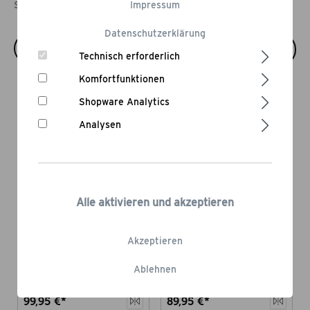
Startseite
Outdoor Cooking
Impressum
Dutch Oven
Datenschutzerklärung
Technisch erforderlich
Komfortfunktionen
Bestseller
Shopware Analytics
Analysen
Alle aktivieren und akzeptieren
Dutch Oven 9.0,
Dutch Oven 6.0,
rot emailliert
rot emailliert
Akzeptieren
Feuertopf mit 7,85 Liter
Feuertopf mit 6 Liter
Fassungsvermögen
Fassungsvermögen
Ablehnen
99,95 €*
89,95 €*