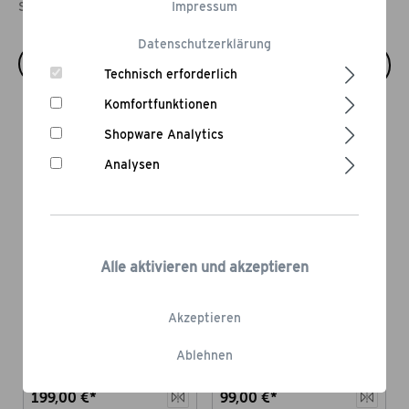
Startseite
Elektrogrill
Impressum
Datenschutzerklärung
Technisch erforderlich
Komfortfunktionen
Sommer-Rabatt
Sommer-Rabatt
Shopware Analytics
Analysen
Alle aktivieren und akzeptieren
Elektro
Elektro
Oberhitzegrill
Oberhitzegrill
Akzeptieren
Röstblock
2 Infrarotbrenner
Röstblock s
1 Infrarotbrenner
Ablehnen
269,00 €
-26,02 %
149,00 €
-33,56 %
199,00 €*
99,00 €*