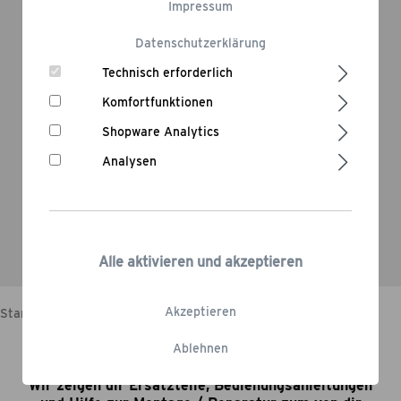
Impressum
Produkt von uns?
Datenschutzerklärung
Technisch erforderlich
Komfortfunktionen
Montage / Reparatur
Shopware Analytics
Du brauchst Hilfe bei der Montage oder der
Analysen
Reparatur eines Produktes von uns?
Alle aktivieren und akzeptieren
Akzeptieren
Startseite
Service
Service
Ablehnen
Wähle das Modell aus
Wir zeigen dir Ersatzteile, Bedienungsanleitungen