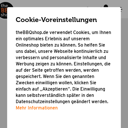
Cookie-Voreinstellungen
theBBQshop.de verwendet Cookies, um Ihnen
Bester Service für Beste Kunden
ein optimales Erlebnis auf unserem
Wir bieten verschiedene Arten von Service an
Onlineshop bieten zu können. So helfen Sie
uns dabei, unsere Webseite kontinuierlich zu
verbessern und personalisierte Inhalte und
Werbung zeigen zu können. Einstellungen, die
Ersatzteile
auf der Seite getroffen werden, werden
Du suchst ein Ersatzteil zu deinem Produkt
gespeichert. Wenn Sie den genannten
von uns?
Zwecken einwilligen wollen, klicken Sie
einfach auf „Akzeptieren“. Die Einwilligung
kann selbstverständlich später in den
Datenschutzeinstellungen geändert werden.
Mehr Informationen
Bedienungsanleitungen
Du suchst eine Bedienungsanleitung zu einem