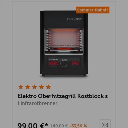
Sommer-Rabatt
Elektro Oberhitzegrill Röstblock s
1 Infrarotbrenner
99,00 €*
149,00 €
-33,56 %