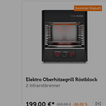
Sommer-Rabatt
Elektro Oberhitzegrill Röstblock
2 Infrarotbrenner
199,00 €*
269,00 €
-26,02 %