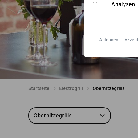
Hochtem
Analysen
Ablehnen
Akzept
Startseite
Elektrogrill
Oberhitzegrills
Oberhitzegrills