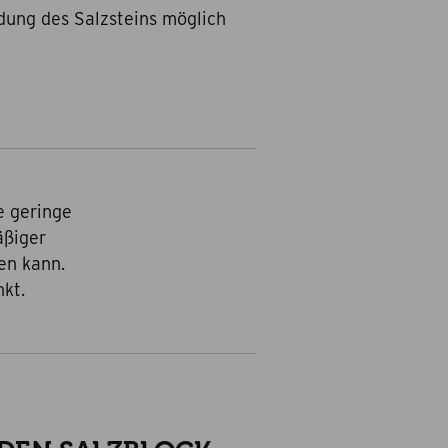
ndung des Salzsteins möglich
e geringe
äßiger
en kann.
kt.