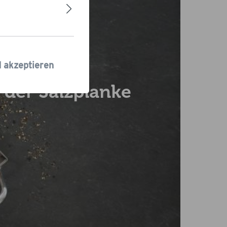
zstein
d akzeptieren
f der Salzplanke