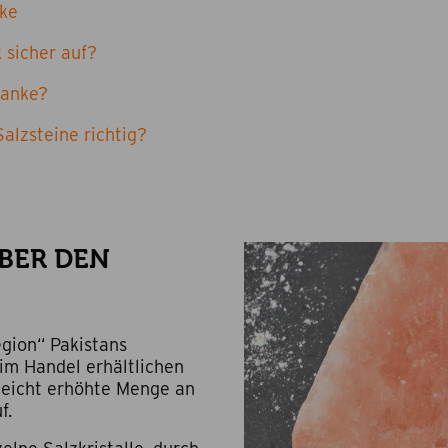
nke
 sicher auf?
lanke?
Salzsteine richtig?
BER DEN
gion“ Pakistans
im Handel erhältlichen
 leicht erhöhte Menge an
uf.