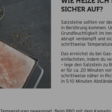
WIE HEIZE ICH
SICHER AUF?
Salzsteine sollten vor de
in Berührung kommen. Um
Grundfeuchtigkeit im Inn
abrupt verdampft und sic
schrittweise Temperatur
Das erreichst du bei Gas
einfachsten, indem du ve
– lege den Salzstein zu B
er für ca. 20 Minuten vo
schrittweise näher in Ri
in 5-10 Minuten Abständ
e Temperaturen gewappnet. Beim BBQ mit dem Kamado Gr