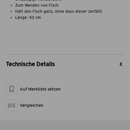
Zum Wenden von Fisch
Hält den Fisch ganz, ohne dass dieser zerfällt
Länge: 43 cm
Technische Details
Artikel-Nr.
55021006
Marke
theBBQshop
Auf Merkliste setzen
Material
Edelstahl,
Kunststoff
Maße geschlossen LxBxH
43 x 24,5 x 3
Vergleichen
Artikelgewicht netto kg
0,44