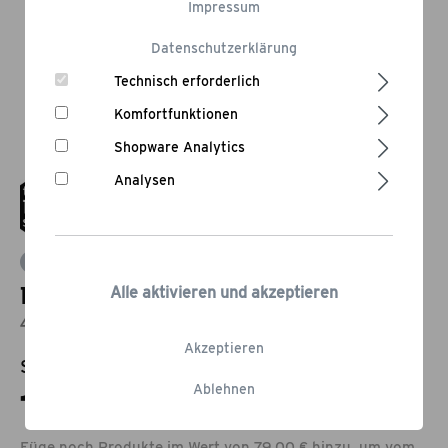
Impressum
Datenschutzerklärung
Technisch erforderlich
Komfortfunktionen
Shopware Analytics
Analysen
Bewertung schreiben
Fischwender Exclusive
Alle aktivieren und akzeptieren
43 cm
Akzeptieren
Statt:
19,95 €
-25,06%
Ablehnen
14,95 €*
Füge noch Produkte im Wert von 79,00 € hinzu, um vom