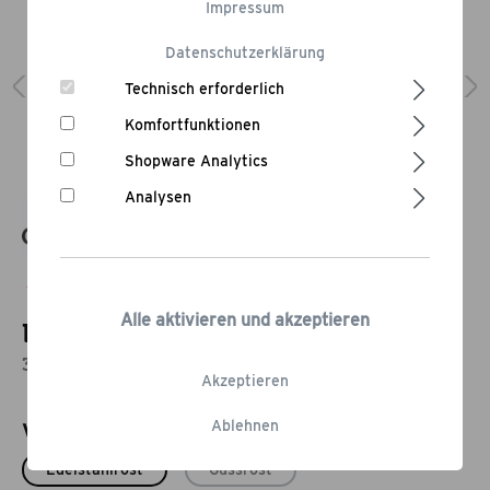
Impressum
Datenschutzerklärung
Technisch erforderlich
Komfortfunktionen
Shopware Analytics
Analysen
Bewertung schreiben
Alle aktivieren und akzeptieren
Eagle 311 E
3 Brenner Gasgrill mit Infrarot-Steak-Brenner
Akzeptieren
Ablehnen
Varianten
Edelstahlrost
Gussrost