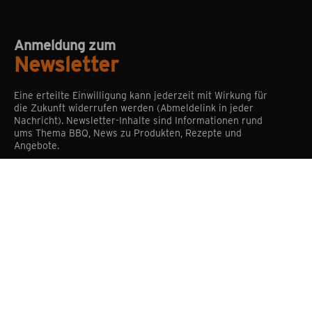
Anmeldung zum
Newsletter
Eine erteilte Einwilligung kann jederzeit mit Wirkung für
die Zukunft widerrufen werden (Abmeldelink in jeder
Nachricht). Newsletter-Inhalte sind Informationen rund
ums Thema BBQ, News zu Produkten, Rezepte und
Angebote.
Ich habe die
Datenschutzbestimmungen
zur
Kenntnis genommen und die
AGB
gelesen und
bin mit ihnen einverstanden.