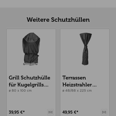
Weitere Schutzhüllen
Grill Schutzhülle
Terrassen
für Kugelgrills
Heizstrahler
und Kamados 22
ø 80 x 100 cm
Schutzhülle
ø 48/88 x 225 cm
und 24
39,95 €*
49,95 €*