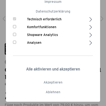
Impressum
Datenschutzerklärung
Technisch erforderlich
Komfortfunktionen
Shopware Analytics
Analysen
Bewertung schreiben
Grill Schutzhülle für Kugelgrills und
Alle aktivieren und akzeptieren
Kamados
Akzeptieren
ø 60 x 85 cm
29,95 €*
Ablehnen
Füge noch Produkte im Wert von 79,00 € hinzu, um vom