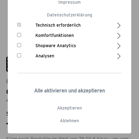
Impressum
Datenschutzerklärung
Technisch erforderlich
Komfortfunktionen
Shopware Analytics
Analysen
Bewertung schreiben
Grillwender Deluxe mit Holzgriff
Alle aktivieren und akzeptieren
45 cm
Akzeptieren
Statt:
19,95 €
-30,08%
Ablehnen
13,95 €*
Füge noch Produkte im Wert von 79,00 € hinzu, um vom