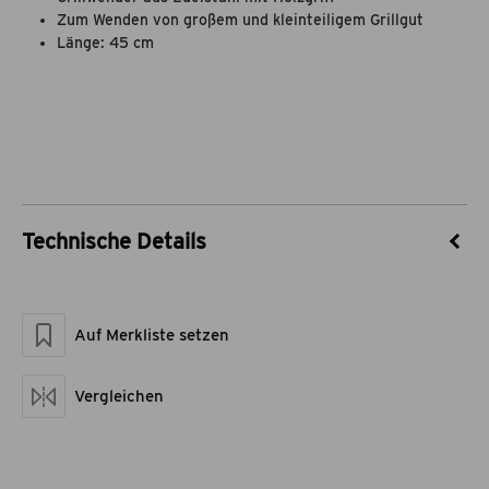
Zum Wenden von großem und kleinteiligem Grillgut
Länge: 45 cm
Technische Details
Artikel-Nr.
55021013
Marke
theBBQshop
Auf Merkliste setzen
Material
Edelstahl, Pakkaholz
Maße geschlossen LxBxH
46 x 8,5 x 4
Artikelgewicht netto kg
0,286
Vergleichen