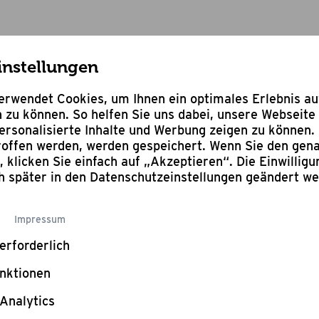
instellungen
nne
rwendet Cookies, um Ihnen ein optimales Erlebnis a
 zu können. So helfen Sie uns dabei, unsere Webseite 
rsonalisierte Inhalte und Werbung zeigen zu können. 
troffen werden, werden gespeichert. Wenn Sie den ge
Bewertung schr
n, klicken Sie einfach auf „Akzeptieren“. Die Einwillig
Guss
ch später in den Datenschutzeinstellungen geändert w
Impressum
Ø 25 cm
erforderlich
Statt:
29,95
nktionen
17,95
Analytics
Füge noch Pro