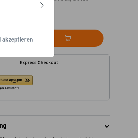
rsand
zu profitieren.
 Tage
In den Warenkorb
d akzeptieren
Express Checkout
ng