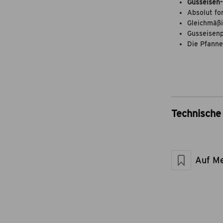
Gusseisen
Absolut fo
Gleichmäß
Gusseisenp
Die Pfanne 
Technische 
Artikel-Nr.
Marke
Material
Auf Me
Maße geschlos
Artikelgewicht 