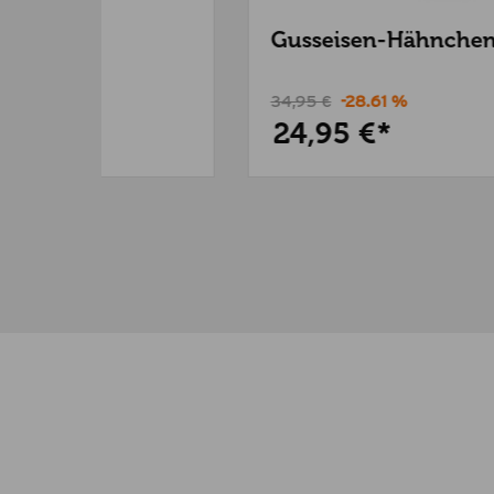
Gusseisen-Hähnchenbräter
34,95 €
-28.61 %
24,95 €*