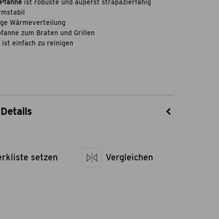
-Pfanne
ist robuste und äußerst strapazierfähig
rmstabil
ige Wärmeverteilung
fanne zum Braten und Grillen
ist einfach zu reinigen
Details
25403301
Flame Rock
rkliste setzen
Gusseisen
Vergleichen
sen LxBxH
25 x 25 x 5
netto kg
2,3