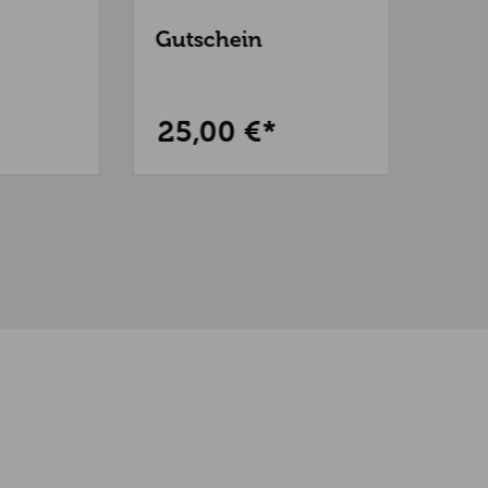
Gutschein
Guss
29,95
25,00 €*
17,