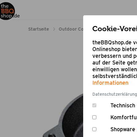
Cookie-Vore
Startseite
Outdoor Cooking
Gusseisen-Pfa
theBBQshop.de ve
Onlineshop bieten
verbessern und pe
auf der Seite ge
einwilligen wolle
selbstverständli
Informationen
Datenschutzerklärung
Technisch 
Komfortfu
Shopware 