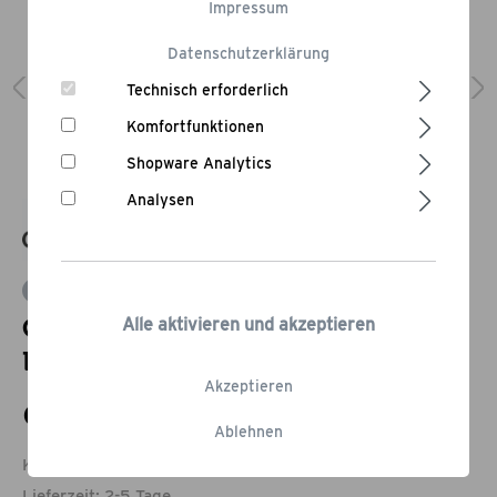
Impressum
Datenschutzerklärung
Technisch erforderlich
Komfortfunktionen
Shopware Analytics
Analysen
Bewertung schreiben
Gussroste für Gasgrill Grandstate
Alle aktivieren und akzeptieren
Eagle 652
Akzeptieren
99,95 €*
Ablehnen
Kostenloser Versand.
Lieferzeit: 2-5 Tage