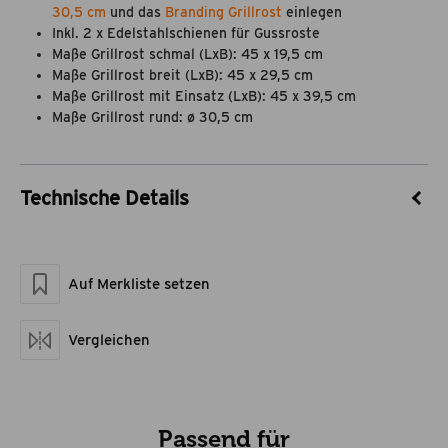
30,5 cm
und das
Branding Grillrost
einlegen
Inkl. 2 x Edelstahlschienen für Gussroste
Maße Grillrost schmal (LxB): 45 x 19,5 cm
Maße Grillrost breit (LxB): 45 x 29,5 cm
Maße Grillrost mit Einsatz (LxB): 45 x 39,5 cm
Maße Grillrost rund: ø 30,5 cm
Technische Details
Artikel-Nr.
15510005
Marke
Grandstate
Auf Merkliste setzen
Material
Gusseisen
Im Lieferumfang
2 x
Edelstahlschienen
Vergleichen
für Gussroste
Passend für