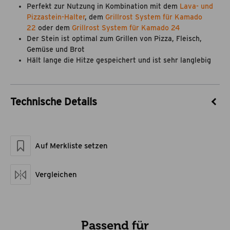
Perfekt zur Nutzung in Kombination mit dem
Lava- und
Pizzastein-Halter
, dem
Grillrost System für Kamado
22
oder dem
Grillrost System für Kamado 24
Der Stein ist optimal zum Grillen von Pizza, Fleisch,
Gemüse und Brot
Hält lange die Hitze gespeichert und ist sehr langlebig
Technische Details
Artikel-Nr.
25510013
Marke
Flame Rock
Auf Merkliste setzen
Material
Lavastein
Maße geschlossen LxBxH
38 x 38 x 2
Artikelgewicht netto kg
3,66
Vergleichen
Passend für