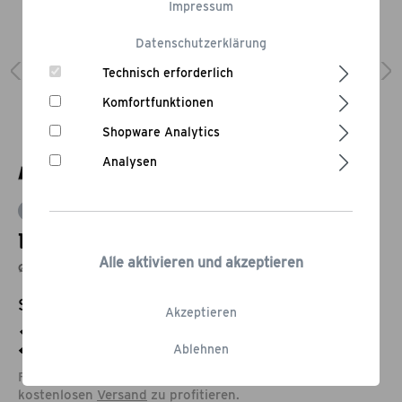
Impressum
Datenschutzerklärung
Technisch erforderlich
Komfortfunktionen
Shopware Analytics
Analysen
Bewertung schreiben
Lavastein
Alle aktivieren und akzeptieren
ø 38 cm
Statt:
48,95 €
-18,39%
Akzeptieren
39,95 €*
Ablehnen
Füge noch Produkte im Wert von 79,00 € hinzu, um vom
kostenlosen
Versand
zu profitieren.