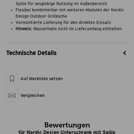
Spüle für langlebige Nutzung im Außenbereich
Flexibel kombinierbar mit weiteren Modulen der Nordic
Design Outdoor Grillküche
Vormontierte Lieferung für den direkten Einsatz
Hinweis
: Wasserhahn nicht im Lieferumfang enthalten
Technische Details
Artikel-Nr.
8115122
Marke
theBBQshop
Auf Merkliste setzen
Maße geschlossen LxBxH
59 x 64,5 x 96,7
Artikelgewicht netto kg
38
Vergleichen
Bewertungen
für Nordic Design Unterschrank mit Spüle