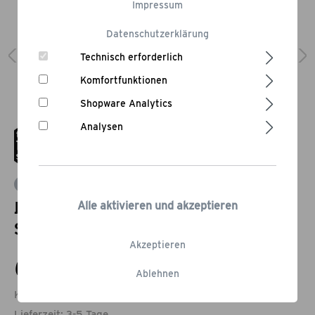
Impressum
Datenschutzerklärung
Technisch erforderlich
Komfortfunktionen
Shopware Analytics
Analysen
Bewertung schreiben
Nordic Design Unterschrank mit
Alle aktivieren und akzeptieren
Spüle
Akzeptieren
699,00 €*
Ablehnen
Kostenloser Versand.
Lieferzeit: 3-5 Tage