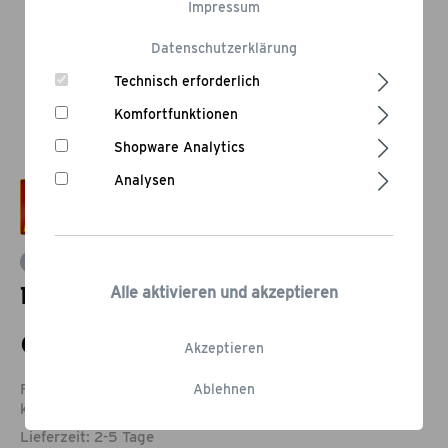
Impressum
Datenschutzerklärung
Technisch erforderlich
Komfortfunktionen
Shopware Analytics
Analysen
Bewertung schreiben
Räucher-Planken „Erle“ 2-er Packs
Alle aktivieren und akzeptieren
9,95 €*
Akzeptieren
Füge noch Produkte im Wert von 79,00 € hinzu, um vom
Ablehnen
kostenlosen
Versand
zu profitieren.
Lieferzeit: 2-5 Tage