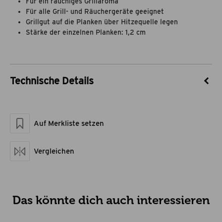
Für ein rauchiges Grillaroma
Für alle Grill- und Räuchergeräte geeignet
Grillgut auf die Planken über Hitzequelle legen
Stärke der einzelnen Planken: 1,2 cm
Technische Details
Artikel-Nr.
65605007
Marke
Flash
Auf Merkliste setzen
Material
Erlenholz, Pappe
Maße geschlossen LxBxH
30 x 15 x 2,4
Artikelgewicht netto kg
0,55
Vergleichen
Das könnte dich auch interessieren