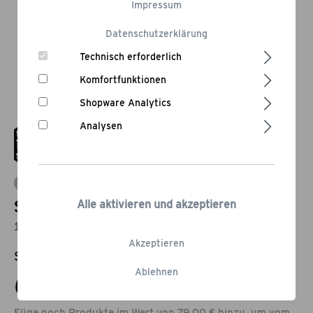
Impressum
Datenschutzerklärung
Technisch erforderlich
Komfortfunktionen
Shopware Analytics
Analysen
Bewertung schreiben
Spieße aus Bambus 23 cm
Alle aktivieren und akzeptieren
130 Stück
Akzeptieren
Statt:
9,95 €
-30,15%
Ablehnen
6,95 €*
Füge noch Produkte im Wert von 79,00 € hinzu, um vom