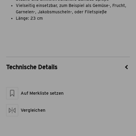
Vielseitig einsetzbar, zum Beispiel als Gemüse-, Frucht,
Garnelen-, Jakobsmuscheln-, oder Filetspieße
Länge: 23 cm
Technische Details
Artikel-Nr.
55021028
Marke
theBBQshop
Auf Merkliste setzen
Material
Bambus
Maße geschlossen LxBxH
23 x 1 x 0,3
Artikelgewicht netto kg
0,003
Vergleichen