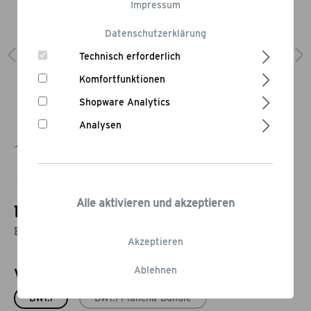
Impressum
Datenschutzerklärung
Technisch erforderlich
Komfortfunktionen
Shopware Analytics
Analysen
Bewertung schreiben
Alle aktivieren und akzeptieren
Bruzz Willi BW1.1
Bruzz Willi mit Wanderrucksack
Akzeptieren
Ablehnen
Varianten
BW1.1
BW1.1 Plancha-Bundle