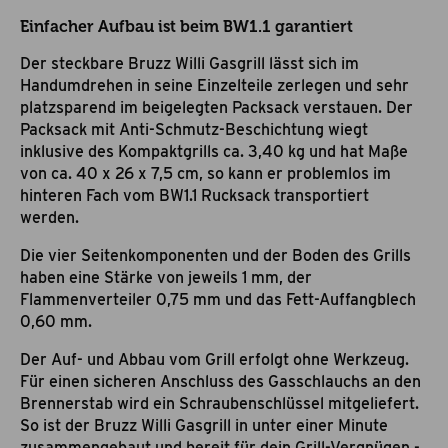
Einfacher Aufbau ist beim BW1.1 garantiert
Der steckbare Bruzz Willi Gasgrill lässt sich im
Handumdrehen in seine Einzelteile zerlegen und sehr
platzsparend im beigelegten Packsack verstauen. Der
Packsack mit Anti-Schmutz-Beschichtung wiegt
inklusive des Kompaktgrills ca. 3,40 kg und hat Maße
von ca. 40 x 26 x 7,5 cm, so kann er problemlos im
hinteren Fach vom BW1.1 Rucksack transportiert
werden.
Die vier Seitenkomponenten und der Boden des Grills
haben eine Stärke von jeweils 1 mm, der
Flammenverteiler 0,75 mm und das Fett-Auffangblech
0,60 mm.
Der Auf- und Abbau vom Grill erfolgt ohne Werkzeug.
Für einen sicheren Anschluss des Gasschlauchs an den
Brennerstab wird ein Schraubenschlüssel mitgeliefert.
So ist der Bruzz Willi Gasgrill in unter einer Minute
zusammengebaut und bereit für dein Grill-Vergnügen -