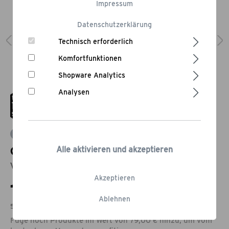
Impressum
Datenschutzerklärung
Technisch erforderlich
Komfortfunktionen
Shopware Analytics
Analysen
Bewertung schreiben
Grill & BBQ Politur
Alle aktivieren und akzeptieren
Verleiht Edelstahlflächen einen neuen Glanz
Akzeptieren
12,95 €*
Ablehnen
51,80 € pro Liter
Füge noch Produkte im Wert von 79,00 € hinzu, um vom