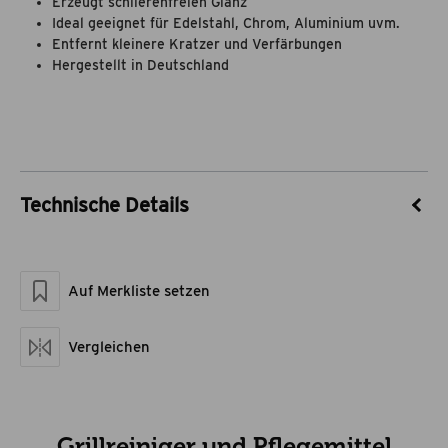
Erzeugt schlierenfreien Glanz
Ideal geeignet für Edelstahl, Chrom, Aluminium uvm.
Entfernt kleinere Kratzer und Verfärbungen
Hergestellt in Deutschland
Technische Details
Artikel-Nr.
55030003
Marke
theBBQshop
Auf Merkliste setzen
Maße geschlossen LxBxH
17 x 5 x 5
Artikelgewicht netto kg
0,372
Vergleichen
Grillreiniger und Pflegemittel