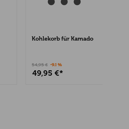
Kohlekorb für Kamado
Gril
22
Kam
54,95 €
-9.1 %
129,0
49,95 €*
94