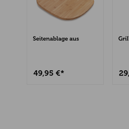
r
Seitenablage aus
Gril
Bambus
Kug
4
Kam
49,95 €*
29