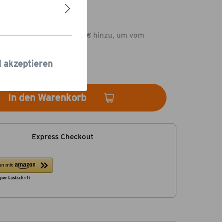
 €*
dukte im Wert von 79,00 € hinzu, um vom
rsand
zu profitieren.
 Tage
d akzeptieren
In den Warenkorb
Express Checkout