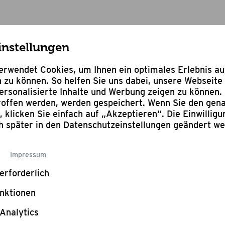
instellungen
op Grill Aktion
Hähnchenbräter Maxi
rwendet Cookies, um Ihnen ein optimales Erlebnis a
 zu können. So helfen Sie uns dabei, unsere Webseite 
rsonalisierte Inhalte und Werbung zeigen zu können. 
troffen werden, werden gespeichert. Wenn Sie den ge
n, klicken Sie einfach auf „Akzeptieren“. Die Einwillig
ch später in den Datenschutzeinstellungen geändert w
Häh
Impressum
Max
erforderlich
nktionen
aus hit
Analytics
Statt:
19,95