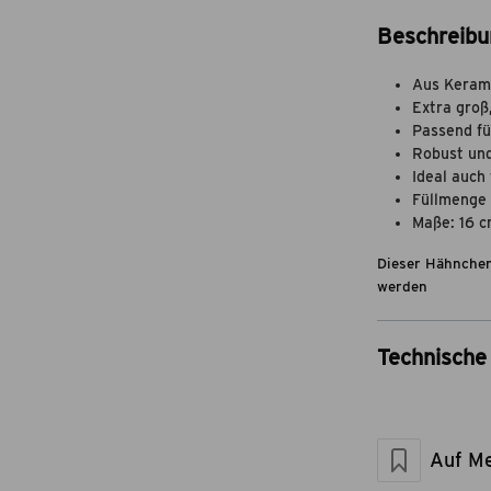
Beschreibu
Aus Keram
Extra groß
Passend für
Robust und
Ideal auch
Füllmenge 
Maße: 16 
Dieser Hähnchenb
werden
Technische 
Artikel-Nr.
Marke
Material
Auf Me
Maße geschlos