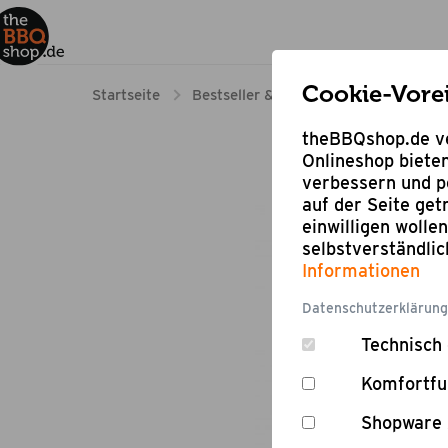
Cookie-Vore
Startseite
Bestseller & Angebote
Online Sh
theBBQshop.de ve
Onlineshop bieten
verbessern und pe
auf der Seite ge
einwilligen wolle
selbstverständli
Informationen
Datenschutzerklärung
Technisch 
Komfortfu
Shopware 