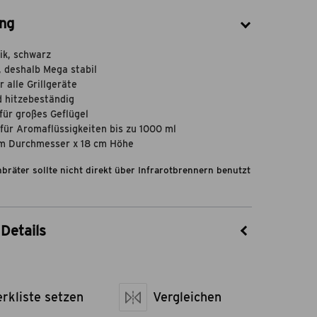
ng
ik, schwarz
, deshalb Mega stabil
 alle Grillgeräte
 hitzebeständig
 für großes Geflügel
für Aromaflüssigkeiten bis zu 1000 ml
cm Durchmesser x 18 cm Höhe
räter sollte nicht direkt über Infrarotbrennern benutzt
Details
55020005
Flame Rock
rkliste setzen
Keramik
Vergleichen
sen LxBxH
16 x 16 x 18