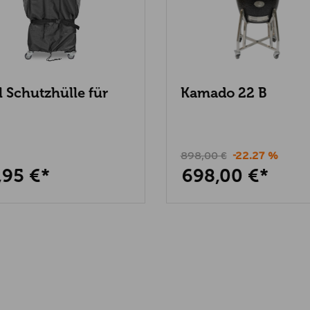
l Schutzhülle für
Kamado 22 B
elgrills und
ados
898,00 €
-22.27 %
,95 €*
698,00 €*